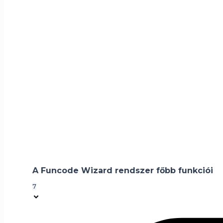
Home
Mi a teendő ha az ügyfél nem kapja m
A Funcode Wizard rendszer főbb funkciói
7