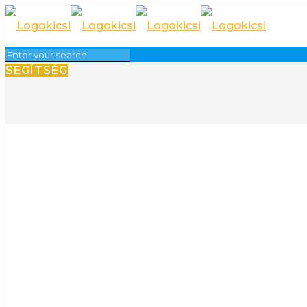
SEGÍTSÉG
Mi a teend
kapja meg 