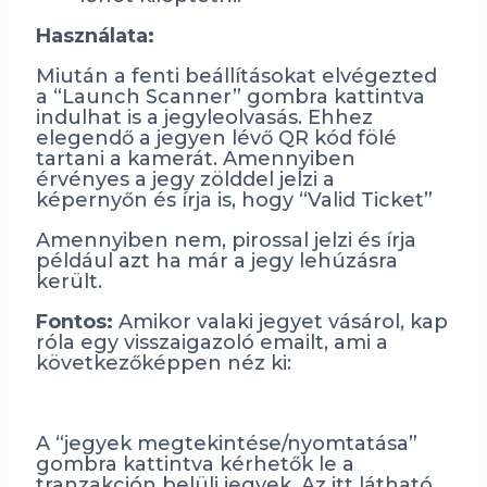
Használata:
Miután a fenti beállításokat elvégezted
a “Launch Scanner” gombra kattintva
indulhat is a jegyleolvasás. Ehhez
elegendő a jegyen lévő QR kód fölé
tartani a kamerát. Amennyiben
érvényes a jegy zölddel jelzi a
képernyőn és írja is, hogy “Valid Ticket”
Amennyiben nem, pirossal jelzi és írja
például azt ha már a jegy lehúzásra
került.
Fontos:
Amikor valaki jegyet vásárol, kap
róla egy visszaigazoló emailt, ami a
következőképpen néz ki:
A “jegyek megtekintése/nyomtatása”
gombra kattintva kérhetők le a
tranzakción belüli jegyek. Az itt látható