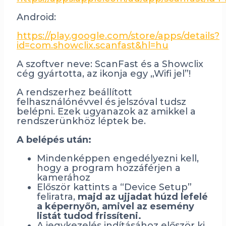
Android:
https://play.google.com/store/apps/details?
id=com.showclix.scanfast&hl=hu
A szoftver neve: ScanFast és a Showclix
cég gyártotta, az ikonja egy „Wifi jel”!
A rendszerhez beállított
felhasználónévvel és jelszóval tudsz
belépni. Ezek ugyanazok az amikkel a
rendszerünkhöz léptek be.
A belépés után:
Mindenképpen engedélyezni kell,
hogy a program hozzáférjen a
kamerához
Először kattints a “Device Setup”
feliratra,
majd az ujjadat húzd lefelé
a képernyőn, amivel az esemény
listát tudod frissíteni.
A jegykezelés indításához először ki