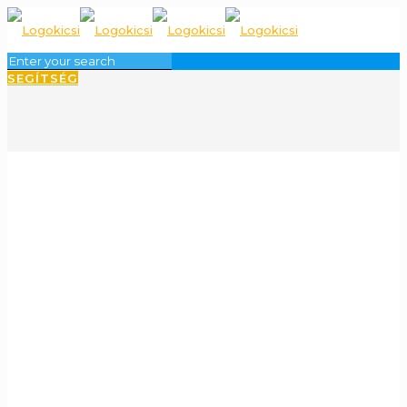
SEGÍTSÉG
Beléptető
és
jegykezelő
mobil