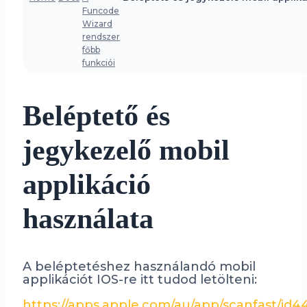
Funcode
Wizard
rendszer
főbb
funkciói
Beléptető és
jegykezelő mobil
applikáció
használata
A beléptetéshez használandó mobil
applikációt IOS-re itt tudod letölteni:
https://apps.apple.com/au/app/scanfast/id4