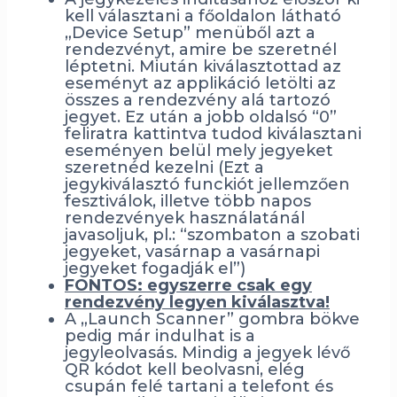
kell választani a főoldalon látható
„Device Setup” menüből azt a
rendezvényt, amire be szeretnél
léptetni. Miután kiválasztottad az
eseményt az applikáció letölti az
összes a rendezvény alá tartozó
jegyet. Ez után a jobb oldalsó “0”
feliratra kattintva tudod kiválasztani
eseményen belül mely jegyeket
szeretnéd kezelni (Ezt a
jegykiválasztó funckiót jellemzően
fesztiválok, illetve több napos
rendezvények használatánál
javasoljuk, pl.: “szombaton a szobati
jegyeket, vasárnap a vasárnapi
jegyeket fogadják el”)
FONTOS: egyszerre csak egy
rendezvény legyen kiválasztva!
A „Launch Scanner” gombra bökve
pedig már indulhat is a
jegyleolvasás. Mindig a jegyek lévő
QR kódot kell beolvasni, elég
csupán felé tartani a telefont és