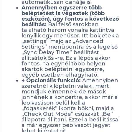
automatikusan csinálja is.
Amennyiben egyszerre több
beléptetést is végeztek
(több
eszközön), úgy fontos a következő
beállítás:
Bal felső sarokban
található három vonalra kattintva
lenyílik egy menüsor. Itt bökjetek a
„settings” majd az „Advanced
Settings” menüpontra és a legelső
„Sync Delay Time” beállítást
állítsátok 5s -re. Ez a lépés akkor
fontos, ha egynél több helyen
akartok beléptetni egyszerre,
egyéb esetben elhagyható.
+ Opcionális funkció:
Amennyiben
szeretnél kiléptetni valaki, mert
mondjuk elmennek, de mások
jönnének a koncertre, akkor már a
leolvasáson belül kell a
„fogaskerék” ikonra bökni, majd a
„Check Out Mode” csúszkát „Be”
állapotra állítani. Ezzel a beállítással
a már egyszer beolvasott jegyet
lehet kiléptetni!